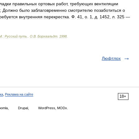
ладки
правильных
ортовых
работ
,
требующих
вентиляции
;
Должно
было
заблаговременно
смотрителю
позаботиться
о
ребуется
внутренняя
перекрестка
.
Ф
.
41
,
о
.
1
,
д
.
1452
,
л
.
325
—
М
.
:
Русский
путь
.
.
О
.
В
.
Борхвальдт
.
1998
.
Люфтлох
ка
,
Реклама на сайте
18+
omla,
Drupal,
WordPress, MODx.