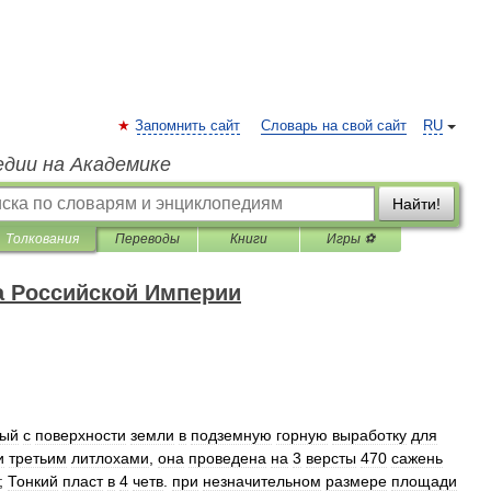
Запомнить сайт
Словарь на свой сайт
RU
едии на Академике
Найти!
Толкования
Переводы
Книги
Игры ⚽
а Российской Империи
мый
с
поверхности
земли
в
подземную
горную
выработку
для
и
третьим
литлохами
,
она
проведена
на
3
версты
470
сажень
;
Тонкий
пласт
в
4
четв
.
при
незначительном
размере
площади