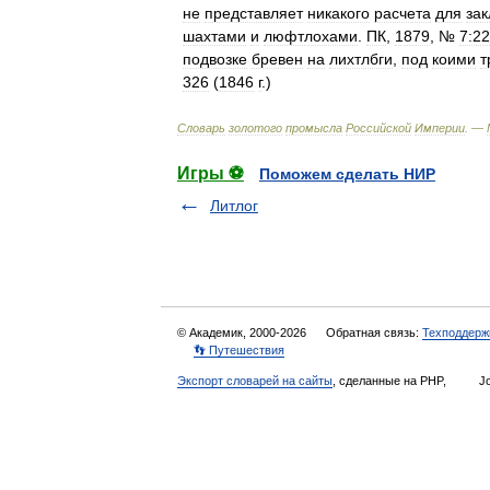
не
представляет
никакого
расчета
для
зак
шахтами
и
люфтлохами
.
ПК
,
1879
, №
7:22
подвозке
бревен
на
лихтлбги
,
под
коими
т
326
(
1846
г
.)
Словарь
золотого
промысла
Российской
Империи
. —
Игры ⚽
Поможем сделать НИР
Литлог
© Академик, 2000-2026
Обратная связь:
Техподдерж
👣 Путешествия
Экспорт словарей на сайты
, сделанные на PHP,
Jo