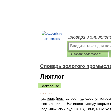
Словари и энциклоп
academic.ru
Словарь золотого промысла Российской Империи
Словарь золотого промысл
Лихтлог
Толкование
Лихтлог
м
.
,
горн
.
(
нем
.
Luftlog
).
Колодец
,
опускае
вентиляции
. —
Начинаясь
между
вторым
под
Ильинский
рудник
.
ПК
,
1868
, №
6:
529